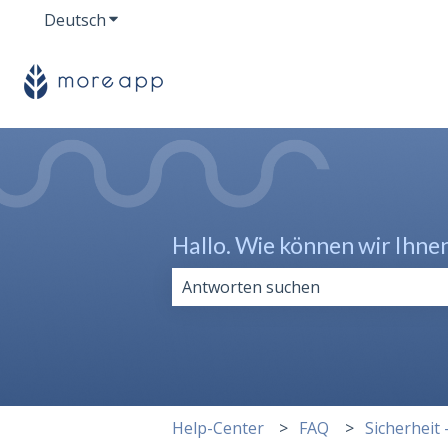
Deutsch
Untermenü für Übersetzungen anzeigen
Hallo. Wie können wir Ihne
Es gibt keine Vorschläge, da das Su
Help-Center
FAQ
Sicherheit 