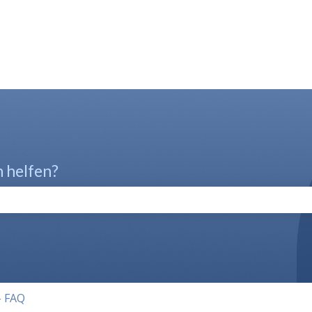
n helfen?
chfeld leer ist.
- FAQ