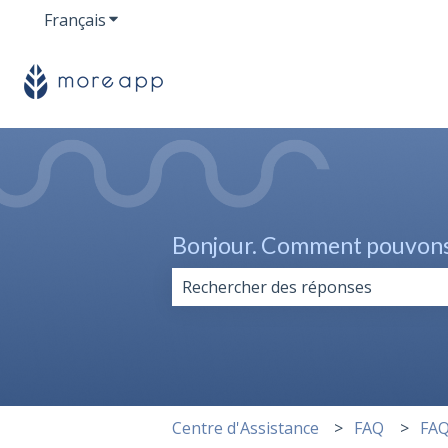
Français
Afficher le sous-menu pour les traductions
Bonjour. Comment pouvons-
Il n'y a aucune suggestion car le 
Centre d'Assistance
FAQ
FAQ