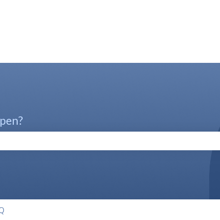
lpen?
oekveld is leeg.
AQ