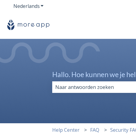
Nederlands
Submenu tonen voor vertalingen
Hallo. Hoe kunnen we je he
Er zijn geen suggesties want het z
Help Center
FAQ
Security F