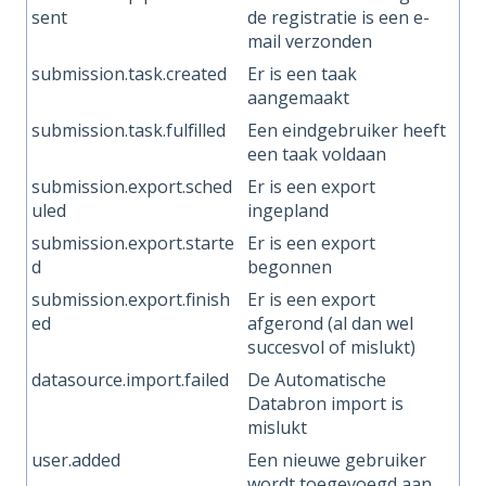
sent
de registratie is een e-
mail verzonden
submission.task.created
Er is een taak
aangemaakt
submission.task.fulfilled
Een eindgebruiker heeft
een taak voldaan
submission.export.sched
Er is een export
uled
ingepland
submission.export.starte
Er is een export
d
begonnen
submission.export.finish
Er is een export
ed
afgerond (al dan wel
succesvol of mislukt)
datasource.import.failed
De Automatische
Databron import is
mislukt
user.added
Een nieuwe gebruiker
wordt toegevoegd aan