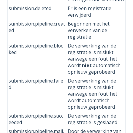
submission.deleted
Er is een registratie
verwijderd
sumbission.pipeline.creat
Begonnen met het
ed
verwerken van de
registratie
submission.pipeline.bloc
De verwerking van de
ked
registratie is mislukt
vanwege een fout; het
wordt
niet
automatisch
opnieuw geprobeerd
submission.pipeline.faile
De verwerking van de
d
registratie is mislukt
vanwege een fout; het
wordt automatisch
opnieuw geprobeerd
submission.pipeline.succ
De verwerking van de
eeded
registratie is geslaagd
submission.pipeline.mail.
Door de verwerking van