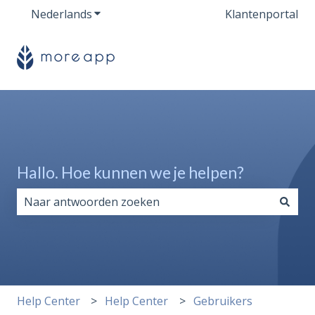
Nederlands
Submenu tonen voor vertalingen
Klantenportal
Hallo. Hoe kunnen we je helpen?
Er zijn geen suggesties want het zoekveld is leeg.
Help Center
Help Center
Gebruikers