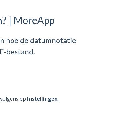
n? | MoreApp
en hoe de datumnotatie
DF-bestand.
ervolgens op
Instellingen
.