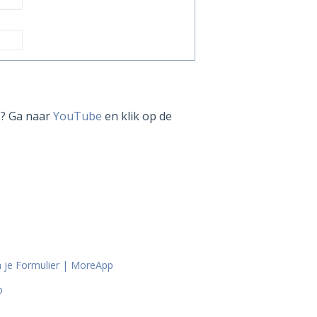
s? Ga naar
YouTube
en klik op de
n je Formulier | MoreApp
p