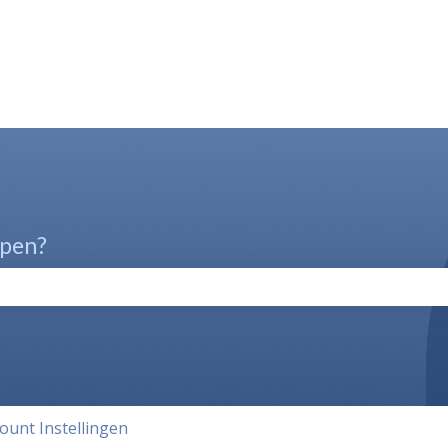
lpen?
oekveld is leeg.
ount Instellingen