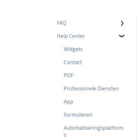
FAQ
Help Center
Prijzen FAQ
Meest populaire FAQ
Widgets
Security FAQ
Contact
Partner FAQ
PDF
Professionele Diensten
App
Formulieren
Automatiseringsplatform
s