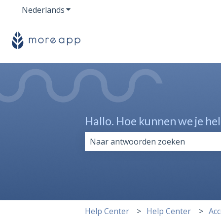
Nederlands
Submenu tonen voor vertalingen
Hallo. Hoe kunnen we je he
Er zijn geen suggesties want het z
Help Center
Help Center
Acc