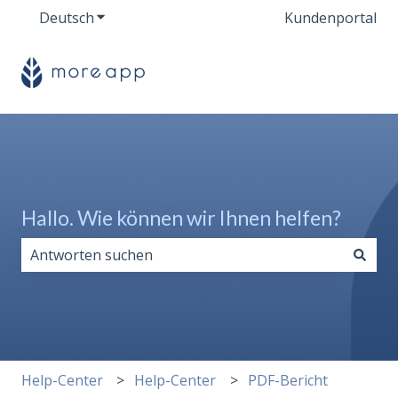
Deutsch
Untermenü für Übersetzungen anzeigen
Kundenportal
Hallo. Wie können wir Ihnen helfen?
Es gibt keine Vorschläge, da das Suchfeld leer ist.
Help-Center
Help-Center
PDF-Bericht