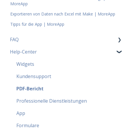
MoreApp
Exportieren von Daten nach Excel mit Make | MoreApp
Tipps für die App | MoreApp
FAQ
Help-Center
MoreApp Pläne - FAQ
Beliebteste FAQ
Widgets
Sicherheit - FAQ
Kundensupport
Partnerprogramm - FAQ
PDF-Bericht
Professionelle Dienstleistungen
App
Formulare