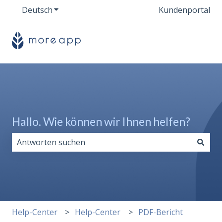
Deutsch
Untermenü für Übersetzungen anzeigen
Kundenportal
Hallo. Wie können wir Ihnen helfen?
Es gibt keine Vorschläge, da das Suchfeld leer ist.
Help-Center
Help-Center
PDF-Bericht