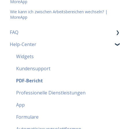
MoreApp
Wie kann ich zwischen Arbeitsbereichen wechseln? |
MoreApp
FAQ
Help-Center
MoreApp Pläne - FAQ
Beliebteste FAQ
Widgets
Sicherheit - FAQ
Kundensupport
Partnerprogramm - FAQ
PDF-Bericht
Professionelle Dienstleistungen
App
Formulare
Automatisierungsplattformen