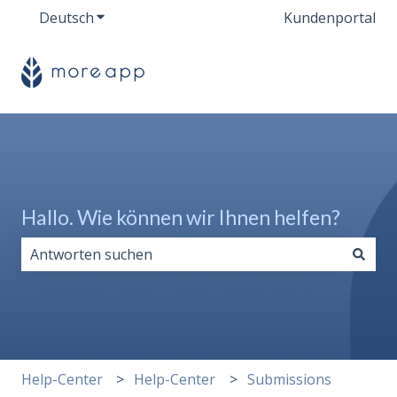
Deutsch
Untermenü für Übersetzungen anzeigen
Kundenportal
Hallo. Wie können wir Ihnen helfen?
Es gibt keine Vorschläge, da das Suchfeld leer ist.
Help-Center
Help-Center
Submissions