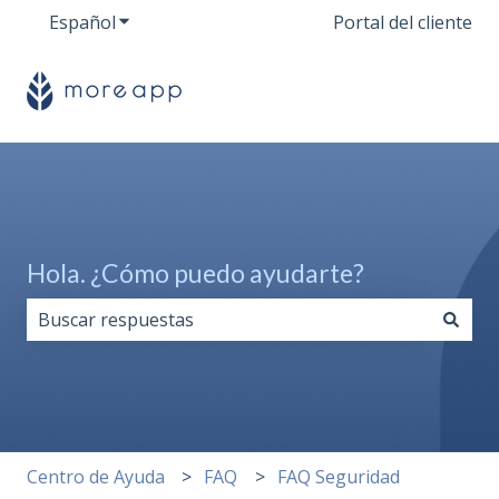
Español
Traducciones de Mostrar submenú de
Portal del cliente
Hola. ¿Cómo puedo ayudarte?
No hay sugerencias porque el campo de búsqueda est
Centro de Ayuda
FAQ
FAQ Seguridad