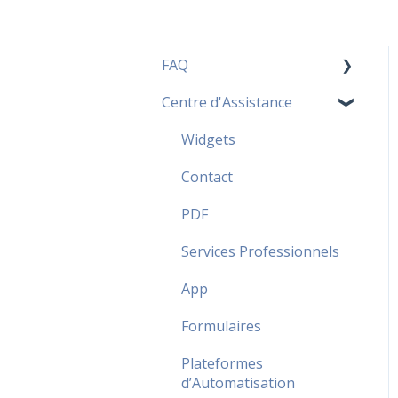
FAQ
Centre d'Assistance
Tarification FAQ
FAQ Fréquentes
Widgets
Sécurité FAQ
Contact
FAQ Partenaire
PDF
Services Professionnels
App
Formulaires
Plateformes
d’Automatisation