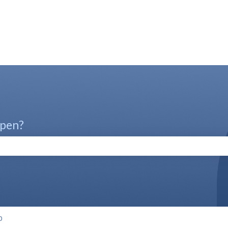
lpen?
oekveld is leeg.
p