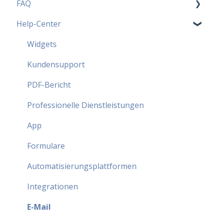
FAQ
Help-Center
MoreApp Pläne - FAQ
Beliebteste FAQ
Widgets
Sicherheit - FAQ
Kundensupport
Partnerprogramm - FAQ
PDF-Bericht
Professionelle Dienstleistungen
App
Formulare
Automatisierungsplattformen
Integrationen
E-Mail