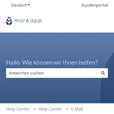
Deutsch
Untermenü für Übersetzungen anzeigen
Kundenportal
Hallo. Wie können wir Ihnen helfen?
Es gibt keine Vorschläge, da das Suchfeld leer ist.
Help-Center
Help-Center
E-Mail