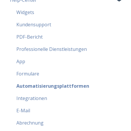
Help-Center
MoreApp Pläne - FAQ
Beliebteste FAQ
Widgets
Sicherheit - FAQ
Kundensupport
Partnerprogramm - FAQ
PDF-Bericht
Professionelle Dienstleistungen
App
Formulare
Automatisierungsplattformen
Integrationen
E-Mail
Abrechnung