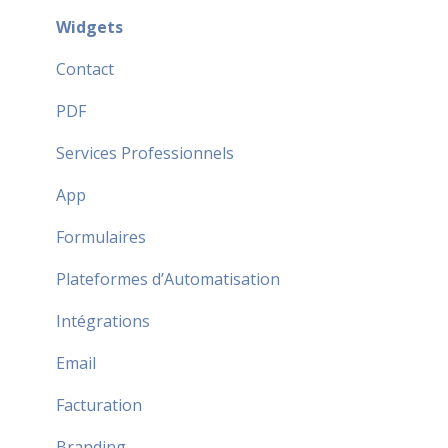
FAQ Fréquentes
Widgets
Sécurité FAQ
Contact
FAQ Partenaire
PDF
Services Professionnels
App
Formulaires
Plateformes d’Automatisation
Intégrations
Email
Facturation
Branding