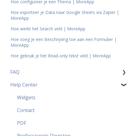
Hoe configureer je een Thema | MoreApp
Hoe exporteer je Data naar Google Sheets via Zapier |
MoreApp
Hoe werkt het Search veld | MoreApp
Hoe voeg je een Beschrijving toe aan een Formulier |
MoreApp
Hoe gebruik je het Read-only tekst veld | MoreApp
FAQ
Help Center
Prijzen FAQ
Meest populaire FAQ
Widgets
Security FAQ
Contact
Partner FAQ
PDF
Professionele Diensten