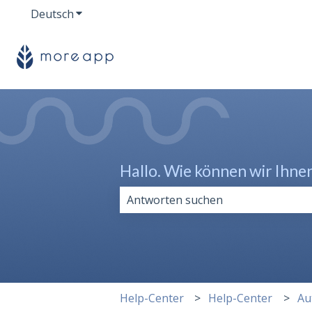
Deutsch
Untermenü für Übersetzungen anzeigen
Hallo. Wie können wir Ihne
Es gibt keine Vorschläge, da das Su
Help-Center
Help-Center
Au