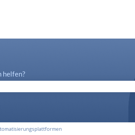
n helfen?
chfeld leer ist.
tomatisierungsplattformen