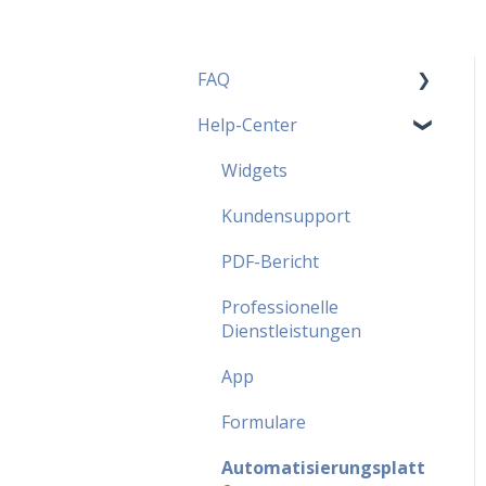
FAQ
Help-Center
MoreApp Pläne - FAQ
Beliebteste FAQ
Widgets
Sicherheit - FAQ
Kundensupport
Partnerprogramm - FAQ
PDF-Bericht
Professionelle
Dienstleistungen
App
Formulare
Automatisierungsplatt