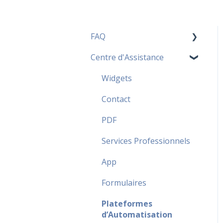
FAQ
Centre d'Assistance
Tarification FAQ
FAQ Fréquentes
Widgets
Sécurité FAQ
Contact
FAQ Partenaire
PDF
Services Professionnels
App
Formulaires
Plateformes
d’Automatisation