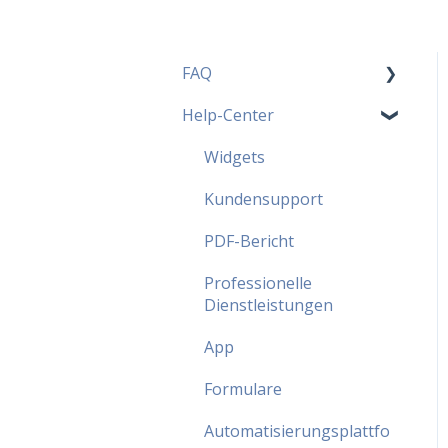
FAQ
Help-Center
MoreApp Pläne - FAQ
Beliebteste FAQ
Widgets
Sicherheit - FAQ
Kundensupport
Partnerprogramm - FAQ
PDF-Bericht
Professionelle
Dienstleistungen
App
Formulare
Automatisierungsplattfo