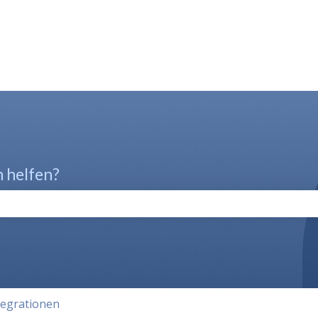
n helfen?
chfeld leer ist.
tegrationen