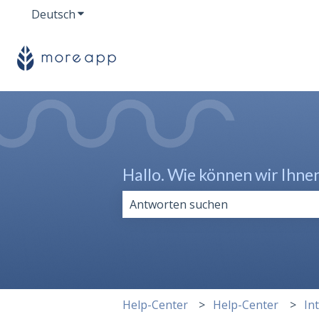
Deutsch
Untermenü für Übersetzungen anzeigen
Hallo. Wie können wir Ihne
Es gibt keine Vorschläge, da das Su
Help-Center
Help-Center
In